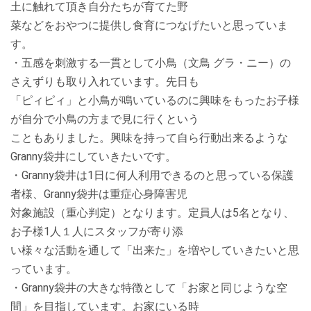
土に触れて頂き自分たちが育てた野
菜などをおやつに提供し食育につなげたいと思っていま
す。
・五感を刺激する一貫として小鳥（文鳥 グラ・ニー）の
さえずりも取り入れています。先日も
「ピィピィ」と小鳥が鳴いているのに興味をもったお子様
が自分で小鳥の方まで見に行くという
こともありました。興味を持って自ら行動出来るような
Granny袋井にしていきたいです。
・Granny袋井は1日に何人利用できるのと思っている保護
者様、Granny袋井は重症心身障害児
対象施設（重心判定）となります。定員人は5名となり、
お子様1人１人にスタッフが寄り添
い様々な活動を通して「出来た」を増やしていきたいと思
っています。
・Granny袋井の大きな特徴として「お家と同じような空
間」を目指しています。お家にいる時